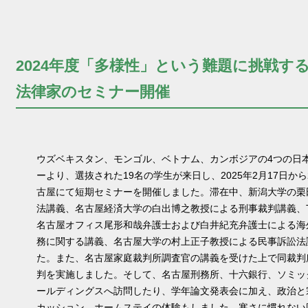
2024年度「多様性」という難題に挑戦す
法律家のセミナー開催
ウズベキスタン、モンゴル、ベトナム、カンボジアの4つの日
ーより、選抜された19名の学生が来日し、2025年2月17日から
古屋にて短期セミナーを開催しました。滞在中、新潟大学の栗
法講義、名古屋経済大学の白出博之教授による刑事裁判講義、T
名古屋オフィス尾形和哉弁護士および白井紀充弁護士による海
務に関する講義、名古屋大学の村上正子教授による民事訴訟法
た。また、名古屋家庭裁判所調査官の講義を受けた上で同裁判
判を実施しました。そして、名古屋刑務所、十六銀行、ソミッ
ールディングスへ訪問したり、学年論文発表会に加え、政治と
カッション、ホームステイの体験もしました。寒さに慣れない