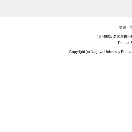
交通・
464-8601 名古
Phone: F
Copyright (c) Nagoya University Educat