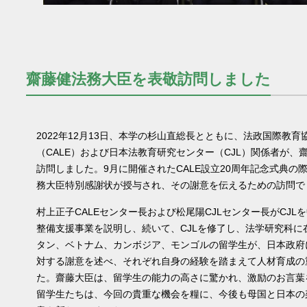
齋藤健法務大臣を表敬訪問しました
2022年12月13日、本学の杉山直総長とともに、法政国際教
（CALE）および日本法教育研究センター（CJL）関係者が、
訪問しました。9月に開催されたCALE設立20周年記念式典の際
務大臣特別感謝状が授与され、その謝意を伝えるための訪問で
村上正子CALEセンター長および松尾陽CJLセンター長がCJL
整備支援事業を説明し、続いて、CJLを修了し、法学研究科に
タン、ベトナム、カンボジア、モンゴルの留学生が、日本政府
対する謝意を述べ、それぞれ自身の経験を踏まえて人材育成の
た。齋藤大臣は、留学生の能力の高さに驚かれ、激励のお言葉
留学生たちは、今回の貴重な機会を糧に、今後も母国と日本の