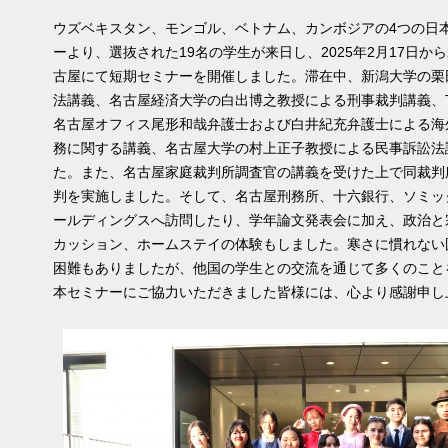
ウズベキスタン、モンゴル、ベトナム、カンボジアの4つの日
ーより、選抜された19名の学生が来日し、2025年2月17日から
古屋にて短期セミナーを開催しました。滞在中、新潟大学の栗
法講義、名古屋経済大学の白出博之教授による刑事裁判講義、T
名古屋オフィス尾形和哉弁護士および白井紀充弁護士による海
務に関する講義、名古屋大学の村上正子教授による民事訴訟法
た。また、名古屋家庭裁判所調査官の講義を受けた上で同裁判
判を実施しました。そして、名古屋刑務所、十六銀行、ソミッ
ールディングスへ訪問したり、学年論文発表会に加え、政治と
カッション、ホームステイの体験もしました。寒さに慣れない
困難もありましたが、他国の学生との交流を通じて多くのこと
本セミナーにご協力いただきました皆様には、心より感謝申し