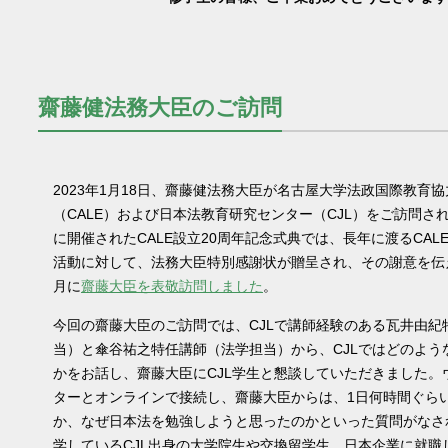
齋藤健法務大臣のご訪問
2023年1月18日、齋藤健法務大臣が名古屋大学法政国際教育
（CALE）および日本法教育研究センター（CJL）をご訪問され
に開催されたCALE設立20周年記念式典では、長年に渡るCAL
活動に対して、法務大臣特別感謝状が贈呈され、その謝意を伝
月に
齋藤大臣を表敬訪問しました
。
今回の齋藤大臣のご訪問では、CJLで講師経験のある瓦井由紀
当）と傘谷祐之特任講師（法学担当）から、CJLではどのよう
かをお話し、齋藤大臣にCJL学生と懇談していただきました。
ターとオンラインで接続し、齋藤大臣からは、1日何時間ぐら
か、なぜ日本法を勉強しようと思ったのかといった質問がなさ
学しているCJL出身の大学院生や交換留学生、日本企業に就職